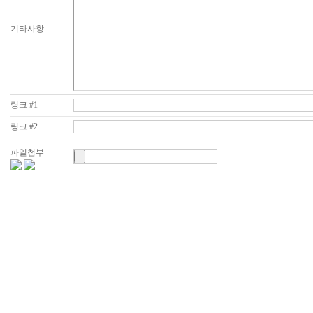
기타사항
링크 #1
링크 #2
파일첨부